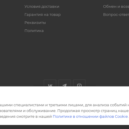
Условия доставки
Обмен и воз
Гарантия на товар
Вопрос-отве
Реквизиты
Политика
ашими специалистами и третьими лицами, для анализа событий н
ьзователями и обслуживание. Продолжая просмотр страниц нашег
сведения смотрите в нашей
Политике в отношении файлов Cookie
.