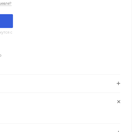
шевле?
утся с
о