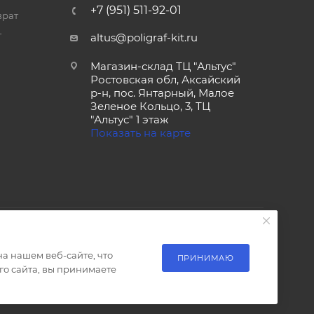
+7 (951) 511-92-01
врат
т
altus@poligraf-kit.ru
Магазин-склад ТЦ "Альтус"
Ростовская обл, Аксайский
р-н, пос. Янтарный, Малое
Зеленое Кольцо, 3, ТЦ
"Альтус" 1 этаж
Показать на карте
а нашем веб-сайте, что
ПРИНИМАЮ
о сайта, вы принимаете