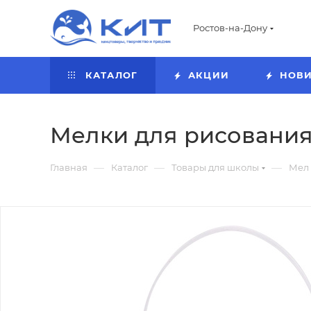
Ростов-на-Дону
КАТАЛОГ
АКЦИИ
НОВ
Мелки для рисования 
—
—
—
Главная
Каталог
Товары для школы
Мел