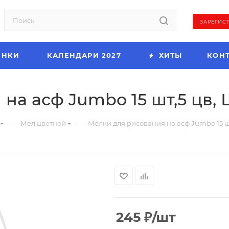
ЗАРЕГИС
ИНКИ
КАЛЕНДАРИ 2027
ХИТЫ
КОН
на асф Jumbo 15 шт,5 цв,
—
—
Мел цветной
Мелки для рисования на асф Jumbo 15 ш
245
₽
/шт