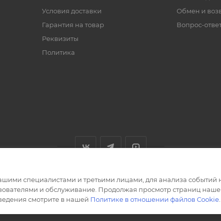
Условия доставки
Обмен и воз
Гарантия на товар
Вопрос-отве
Реквизиты
Политика
ашими специалистами и третьими лицами, для анализа событий н
ьзователями и обслуживание. Продолжая просмотр страниц нашег
сведения смотрите в нашей
Политике в отношении файлов Cookie
.