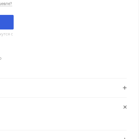
шевле?
утся с
о