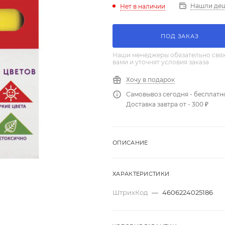
Нашли де
Нет в наличии
ПОД ЗАКАЗ
Наши менеджеры обязательно свяж
вами и уточнят условия заказа
Хочу в подарок
Самовывоз сегодня - бесплатн
Доставка завтра от - 300 ₽
ОПИСАНИЕ
ХАРАКТЕРИСТИКИ
ШтрихКод
—
4606224025186