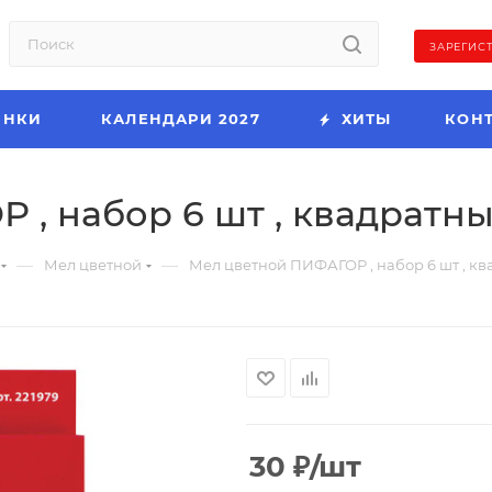
ЗАРЕГИС
ИНКИ
КАЛЕНДАРИ 2027
ХИТЫ
КОН
, набор 6 шт , квадратны
—
—
Мел цветной
Мел цветной ПИФАГОР , набор 6 шт , кв
30
₽
/шт