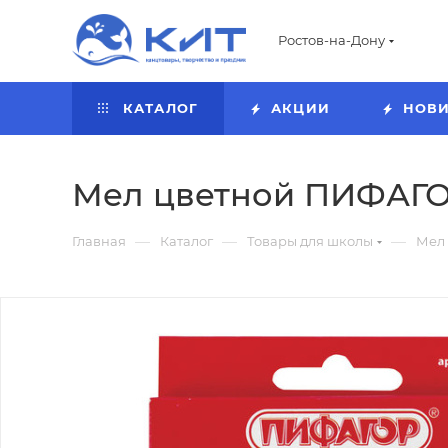
Ростов-на-Дону
КАТАЛОГ
АКЦИИ
НОВ
Мел цветной ПИФАГОР 
—
—
—
Главная
Каталог
Товары для школы
Мел