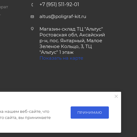
+7 (951) 511-92-01
врат
т
altus@poligraf-kit.ru
Магазин-склад ТЦ "Альтус"
Ростовская обл, Аксайский
р-н, пос. Янтарный, Малое
Зеленое Кольцо, 3, ТЦ
"Альтус" 1 этаж
Показать на карте
а нашем веб-сайте, что
ПРИНИМАЮ
о сайта, вы принимаете