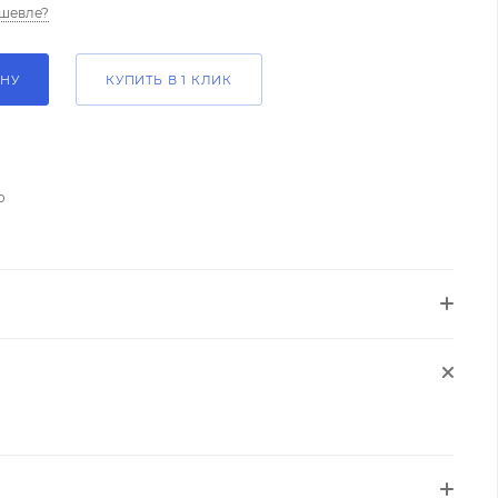
шевле?
ИНУ
КУПИТЬ В 1 КЛИК
о