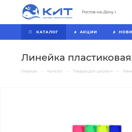
Ростов-на-Дону
КАТАЛОГ
АКЦИИ
НОВ
Линейка пластиковая 
—
—
—
Главная
Каталог
Товары для школы
Лин