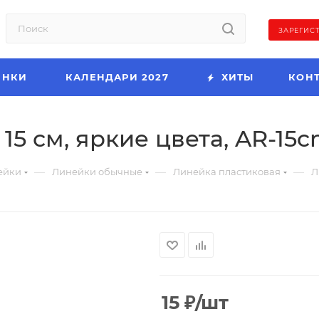
ЗАРЕГИС
ИНКИ
КАЛЕНДАРИ 2027
ХИТЫ
КОН
15 см, яркие цвета, AR-15
—
—
—
ейки
Линейки обычные
Линейка пластиковая
Л
15
₽
/шт