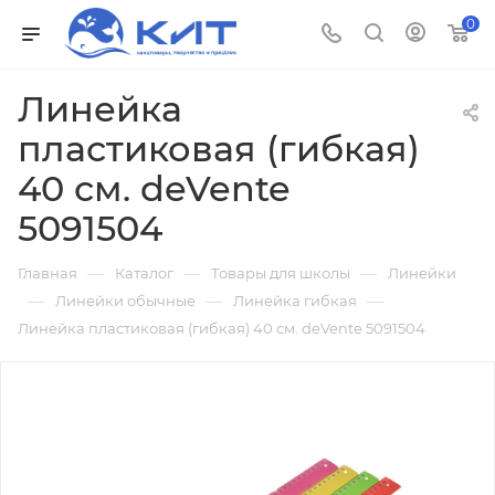
0
Линейка
пластиковая (гибкая)
40 см. deVente
5091504
—
—
—
Главная
Каталог
Товары для школы
Линейки
—
—
—
Линейки обычные
Линейка гибкая
Линейка пластиковая (гибкая) 40 см. deVente 5091504