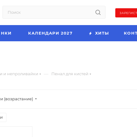
ЗАРЕГИС
ИНКИ
КАЛЕНДАРИ 2027
ХИТЫ
КОН
—
и и непроливайки
Пенал для кистей
и (возрастание)
ии