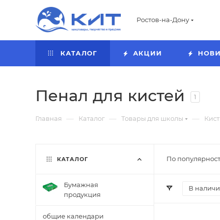
Ростов-на-Дону
КАТАЛОГ
АКЦИИ
НОВ
Пенал для кистей
1
—
—
—
Главная
Каталог
Товары для школы
Кист
По популярност
КАТАЛОГ
Бумажная
В налич
продукция
общие календари