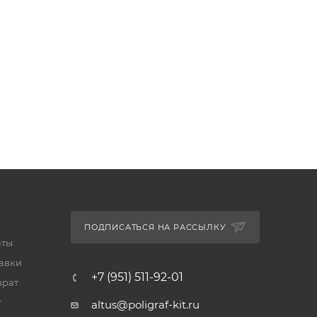
ПОДПИСАТЬСЯ НА РАССЫЛКУ
аты
тавки
+7 (951) 511-92-01
врат
т
altus@poligraf-kit.ru