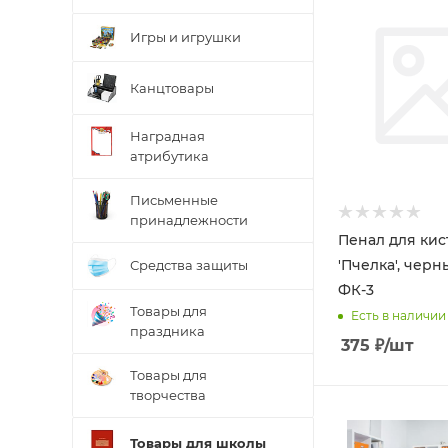
Игры и игрушки
Канцтовары
Наградная
атрибутика
Письменные
принадлежности
Пенал для кис
'Пчелка', черный, L=
Средства защиты
ФК-3
Товары для
Есть в наличии
праздника
375
₽
/шт
Товары для
творчества
Товары для школы