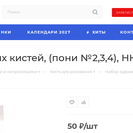
ЗАРЕГИС
ИНКИ
КАЛЕНДАРИ 2027
ХИТЫ
КОН
 кистей, (пони №2,3,4), Н
—
—
и и непроливайки
Кисть для рисования
Набор художе
50
₽
/шт