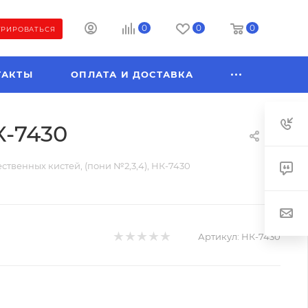
0
0
0
ТРИРОВАТЬСЯ
ТАКТЫ
ОПЛАТА И ДОСТАВКА
К-7430
ственных кистей, (пони №2,3,4), НК-7430
Артикул:
НК-7430