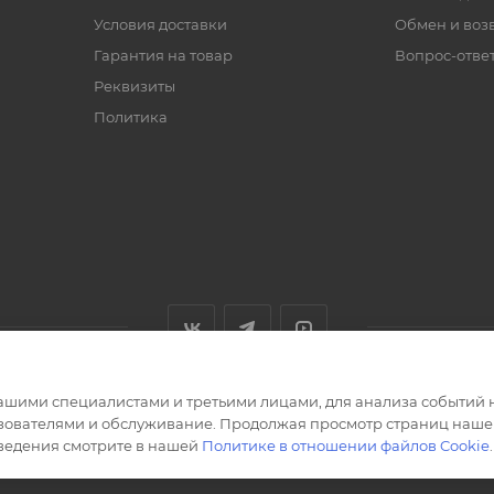
Условия доставки
Обмен и воз
Гарантия на товар
Вопрос-отве
Реквизиты
Политика
ашими специалистами и третьими лицами, для анализа событий н
ьзователями и обслуживание. Продолжая просмотр страниц нашег
сведения смотрите в нашей
Политике в отношении файлов Cookie
.