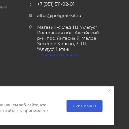
+7 (951) 511-92-01
врат
т
altus@poligraf-kit.ru
Магазин-склад ТЦ "Альтус"
Ростовская обл, Аксайский
р-н, пос. Янтарный, Малое
Зеленое Кольцо, 3, ТЦ
"Альтус" 1 этаж
Показать на карте
а нашем веб-сайте, что
ПРИНИМАЮ
о сайта, вы принимаете