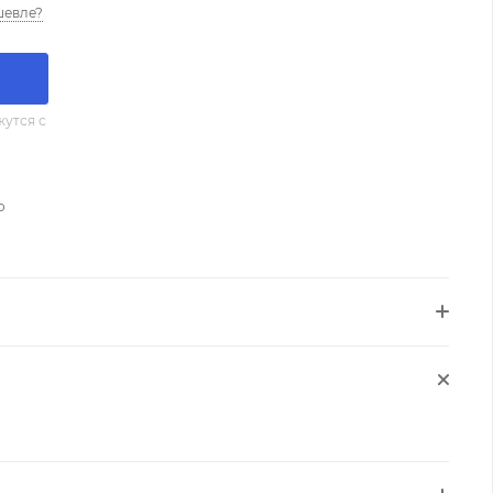
шевле?
утся с
о