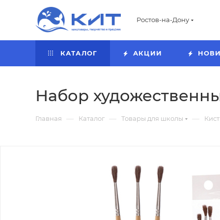
Ростов-на-Дону
КАТАЛОГ
АКЦИИ
НОВ
Набор художественных
—
—
—
Главная
Каталог
Товары для школы
Кист