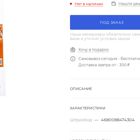
Нашли де
Нет в наличии
ПОД ЗАКАЗ
Наши менеджеры обязательно свяж
вами и уточнят условия заказа
Хочу в подарок
Самовывоз сегодня - бесплатн
Доставка завтра от - 300 ₽
ОПИСАНИЕ
ХАРАКТЕРИСТИКИ
ШтрихКод
—
4680088474304