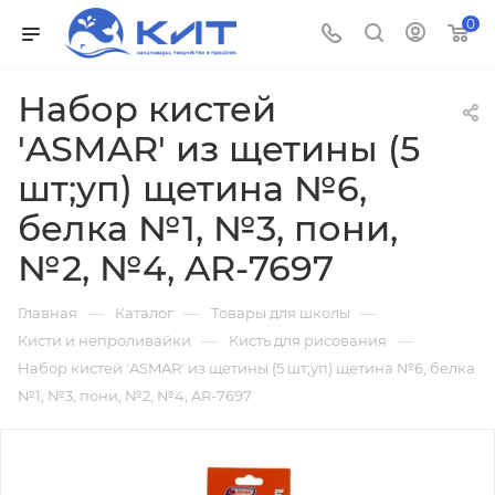
0
Набор кистей
'ASMAR' из щетины (5
шт;уп) щетина №6,
белка №1, №3, пони,
№2, №4, AR-7697
—
—
—
Главная
Каталог
Товары для школы
—
—
Кисти и непроливайки
Кисть для рисования
Набор кистей 'ASMAR' из щетины (5 шт;уп) щетина №6, белка
№1, №3, пони, №2, №4, AR-7697