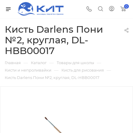
0
Кисть Darlens Пони
№2, круглая, DL-
HBB00017
—
—
—
Главная
Каталог
Товары для школы
—
—
Кисти и непроливайки
Кисть для рисования
Кисть Darlens Пони №2, круглая, DL-HBB00017