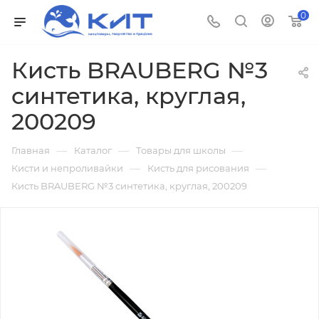
0
Кисть BRAUBERG №3
cинтетика, круглая,
200209
—
—
—
Главная
Каталог
Товары для школы
—
—
Кисти и непроливайки
Кисть для рисования
Кисть BRAUBERG №3 cинтетика, круглая, 200209