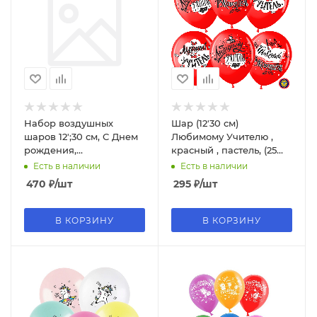
Набор воздушных
Шар (12'30 см)
шаров 12';30 см, С Днем
Любимому Учителю ,
рождения,
красный , пастель, (25
поздравления, пастель,
шт;уп), 711417-25
Есть в наличии
Есть в наличии
(50 шт;уп), 412549-50
470
₽
/шт
295
₽
/шт
В КОРЗИНУ
В КОРЗИНУ