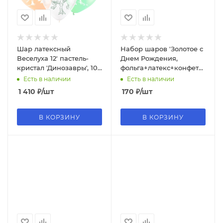
Шар латексный
Набор шаров 'Золотое с
Веселуха 12' пастель-
Днем Рождения,
кристал 'Динозавры', 100
фольга+латекс+конфетти',
шт.;уп., 8122052
10 шт., 2242
Есть в наличии
Есть в наличии
1 410
₽
/шт
170
₽
/шт
В КОРЗИНУ
В КОРЗИНУ