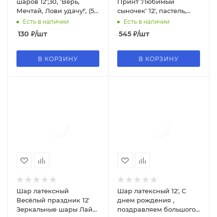
шаров 12';30, 'Верь,
Принт 'Любимый
Мечтай, Лови удачу!', (5
сыночек' 12', пастель,
шт;уп), Ч41620
ассорти,50 шт. упак.,
Есть в наличии
Есть в наличии
4AVP-069
130
₽
/шт
545
₽
/шт
В КОРЗИНУ
В КОРЗИНУ
Шар латексный
Шар латексный 12', С
Весёлый праздник 12'
днем рождения ,
Зеркальные шары Лайм,
поздравляем большого