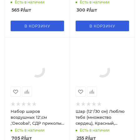
металл, 50 шт, 212210
счастья , ассорти (25
Есть в наличии
Есть в наличии
шт;уп), 4AVP-112
565
₽
/шт
300
₽
/шт
В КОРЗИНУ
В КОРЗИНУ
Набор шаров
Шар (12''/30 см) Люблю
воздушных 12';см
тебя (множество
,'Decobal', СДР приколы,
сердец), Красный,
хвалебные , ассорти , (50
пастель, 5 ст, 25 шт,
Есть в наличии
Есть в наличии
шт;уп), 312728-50
612750
705
₽
/шт
255
₽
/шт