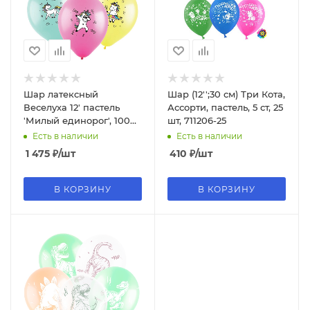
Шар латексный
Шар (12'';30 см) Три Кота,
Веселуха 12' пастель
Ассорти, пастель, 5 ст, 25
'Милый единорог', 100
шт, 711206-25
шт.;уп., 8122038
Есть в наличии
Есть в наличии
1 475
₽
/шт
410
₽
/шт
В КОРЗИНУ
В КОРЗИНУ