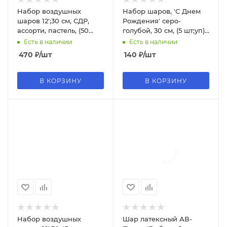
Набор воздушных
Набор шаров, 'С Днем
шаров 12';30 см, СДР,
Рождения' серо-
ассорти, пастель, (50
голубой, 30 см, (5 шт;уп),
шт;уп), 412574-50
ШВ-9817
Есть в наличии
Есть в наличии
470
₽
/шт
140
₽
/шт
В КОРЗИНУ
В КОРЗИНУ
Набор воздушных
Шар латексный АВ-