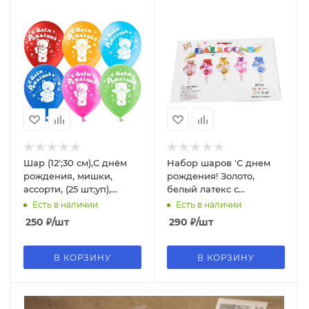
Шар (12';30 см),С днём
Набор шаров 'С днем
рождения, мишки,
рождения! Золото,
ассорти, (25 шт;уп),
белый латекс с
612713-25
конфетти + 1 фольга', 9
Есть в наличии
Есть в наличии
шт. в наборе, 0842
250
₽
/шт
290
₽
/шт
В КОРЗИНУ
В КОРЗИНУ