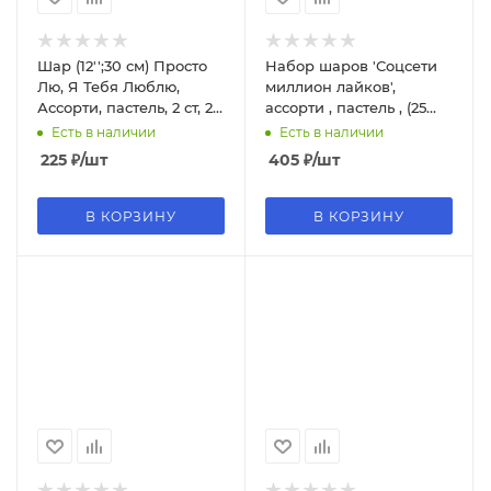
Шар (12'';30 см) Просто
Набор шаров 'Соцсети
Лю, Я Тебя Люблю,
миллион лайков',
Ассорти, пастель, 2 ст, 25
ассорти , пастель , (25
шт.
шт;уп), 612250-25
Есть в наличии
Есть в наличии
225
₽
/шт
405
₽
/шт
В КОРЗИНУ
В КОРЗИНУ