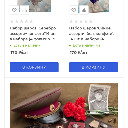
Набор шаров 'Серебро
Набор шаров 'Синие
ассорти+конфети',14 шт.
ассорти, бел. конфети',
в наборе (4 фольгир.+5
14 шт. в наборе (4
латексных+5
фольгир.+5 латексных+5
Есть в наличии
Есть в наличии
конфетти),713
конфетти), 6087
170
₽
/шт
170
₽
/шт
В КОРЗИНУ
В КОРЗИНУ