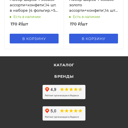
ассорти+конфети',14 шт.
золото
в наборе (4 фольгир.+5
ассорти+конфети',14 шт.в
латексных+5
наб.(4 фольгир.+5
Есть в наличии
Есть в наличии
конфетти),720
латексных+5
170
₽
/шт
170
₽
/шт
конфетти),737
В КОРЗИНУ
В КОРЗИНУ
КАТАЛОГ
БРЕНДЫ