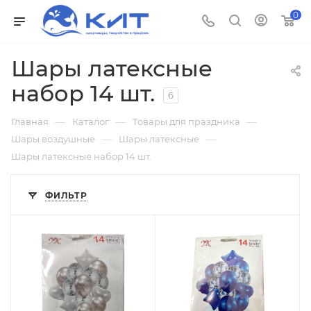
0
Шары латексные
набор 14 шт.
6
—
—
—
Главная
Каталог
Товары для праздника
—
—
Шары воздушные
Шары латексные
Шары латексные набор 14 шт.
ФИЛЬТР