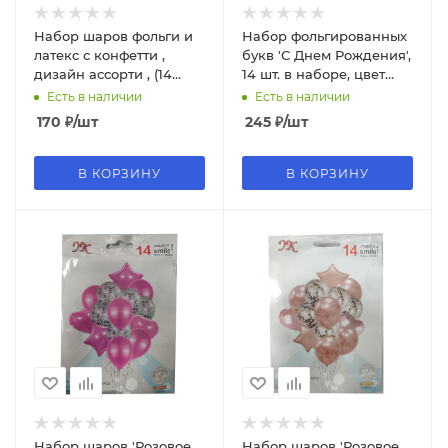
Набор шаров фольги и
Набор фольгированных
латекс с конфетти ,
букв 'С Днем Рождения',
дизайн ассорти , (14
14 шт. в наборе, цвет
шт;уп), 00019
ассорти, 00022
Есть в наличии
Есть в наличии
170
₽
/шт
245
₽
/шт
В КОРЗИНУ
В КОРЗИНУ
Набор шаров 'Розовое
Набор шаров 'Розовое