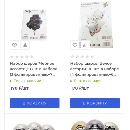
Набор шаров 'Черное
Набор шаров 'Белое
ассорти',10 шт. в наборе
ассорти', 10 шт. в наборе
(3 фольгированных+7
(4 фольгированных+6
латексных), 910
латексных
Есть в наличии
Есть в наличии
конфетти),6070
170
₽
/шт
170
₽
/шт
В КОРЗИНУ
В КОРЗИНУ