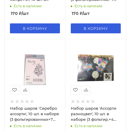
наборе (3 фольг.+ 7
латексных), 528
Есть в наличии
Есть в наличии
латексных), 1113
170
₽
/шт
170
₽
/шт
В КОРЗИНУ
В КОРЗИНУ
Набор шаров 'Серебро
Набор шаров 'Ассорти
ассорти', 10 шт. в наборе
разноцвет', 10 шт. в
(3 фольгированных+7
наборе (3 фольгир.+4
латексных), 915
латекс.+3 с конф.), 0683
Есть в наличии
Есть в наличии