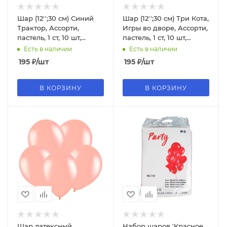
Шар (12'';30 см) Синий
Шар (12'';30 см) Три Кота,
Трактор, Ассорти,
Игры во дворе, Ассорти,
пастель, 1 ст, 10 шт,
пастель, 1 ст, 10 шт,
501633
612942
Есть в наличии
Есть в наличии
195
₽
/шт
195
₽
/шт
В КОРЗИНУ
В КОРЗИНУ
Шар латексный
Набор шаров 'Красное