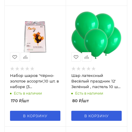
Набор шаров 'Чёрно-
Шар латексный
золотое ассорти',10 шт. в
Весёлый праздник 12'
наборе (3
Зелёный , пастель 10 шт,
фольгированных+7
412406,3849
Есть в наличии
Есть в наличии
латексных), 745
170
₽
/шт
80
₽
/шт
В КОРЗИНУ
В КОРЗИНУ