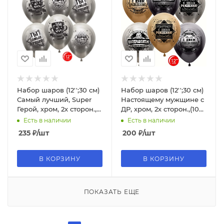
Набор шаров (12'';30 см)
Набор шаров (12'';30 см)
Самый лучший, Super
Настоящему мужщине с
Герой, хром, 2х сторон.,
ДР, хром, 2х сторон.,(10
(10 шт;уп), 812203;10
шт;уп), 812227;10
Есть в наличии
Есть в наличии
235
₽
/шт
200
₽
/шт
В КОРЗИНУ
В КОРЗИНУ
ПОКАЗАТЬ ЕЩЕ