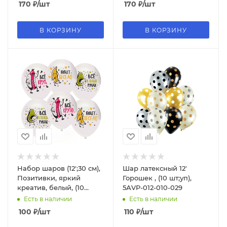
170
₽
/шт
170
₽
/шт
В КОРЗИНУ
В КОРЗИНУ
Набор шаров (12';30 см),
Шар латексный 12'
Позитивки, яркий
Горошек , (10 шт;уп),
креатив, белый, (10
5АVP-012-010-029
шт;уп), 812150-25;10
Есть в наличии
Есть в наличии
100
₽
/шт
110
₽
/шт