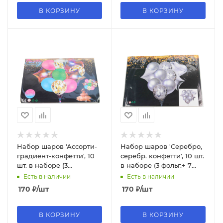
В КОРЗИНУ
В КОРЗИНУ
Набор шаров 'Ассорти-
Набор шаров 'Серебро,
градиент-конфетти', 10
серебр. конфетти', 10 шт.
шт. в наборе (3
в наборе (3 фольг.+ 7
фольгир.+4 латекс.+3 с
латексных), 996
Есть в наличии
Есть в наличии
конф.), 5998
170
₽
/шт
170
₽
/шт
В КОРЗИНУ
В КОРЗИНУ