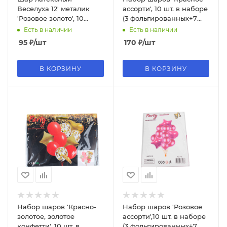
Веселуха 12' металик
ассорти', 10 шт. в наборе
'Розовое золото', 10
(3 фольгированных+7
шт.;уп., 2585
латексных), 743
Есть в наличии
Есть в наличии
95
₽
/шт
170
₽
/шт
В КОРЗИНУ
В КОРЗИНУ
Набор шаров 'Красно-
Набор шаров 'Розовое
золотое, золотое
ассорти',10 шт. в наборе
конфетти', 10 шт. в
(3 фольгированных+7