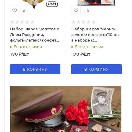
Набор шаров 'Золотое с
Набор шаров 'Чёрно-
Днем Рождения,
золотое конфетти',10 шт.
фольга+латекс+конфетти',
в наборе (3
10 шт., 2242
фольгированных+4
Есть в наличии
Есть в наличии
латексных+3 с
170
₽
/шт
170
₽
/шт
конфетти),859
В КОРЗИНУ
В КОРЗИНУ