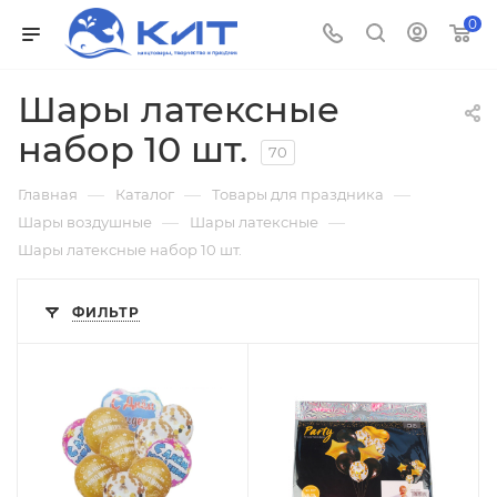
0
Шары латексные
набор 10 шт.
70
—
—
—
Главная
Каталог
Товары для праздника
—
—
Шары воздушные
Шары латексные
Шары латексные набор 10 шт.
ФИЛЬТР