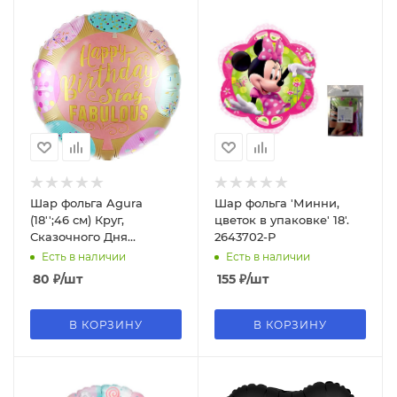
Шар фольга Agura
Шар фольга 'Минни,
(18'';46 см) Круг,
цветок в упаковке' 18'.
Сказочного Дня
2643702-Р
Рождения (разн.
Есть в наличии
Есть в наличии
конфетти и возд. шар.),1
80
₽
/шт
155
₽
/шт
шт. 4839
В КОРЗИНУ
В КОРЗИНУ