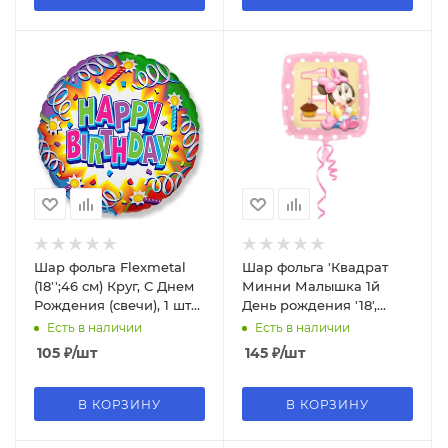
Шар фольга Flexmetal
Шар фольга 'Квадрат
(18'';46 см) Круг, С Днем
Минни Малышка 1й
Рождения (свечи), 1 шт
День рождения '18',
401574
2308902
Есть в наличии
Есть в наличии
105
₽
/шт
145
₽
/шт
В КОРЗИНУ
В КОРЗИНУ