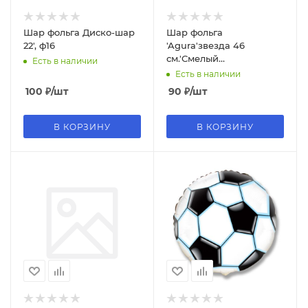
Шар фольга Диско-шар
Шар фольга
22', ф16
'Agura'звезда 46
см.'Смелый
Есть в наличии
сильный'758311
Есть в наличии
100
₽
/шт
90
₽
/шт
В КОРЗИНУ
В КОРЗИНУ