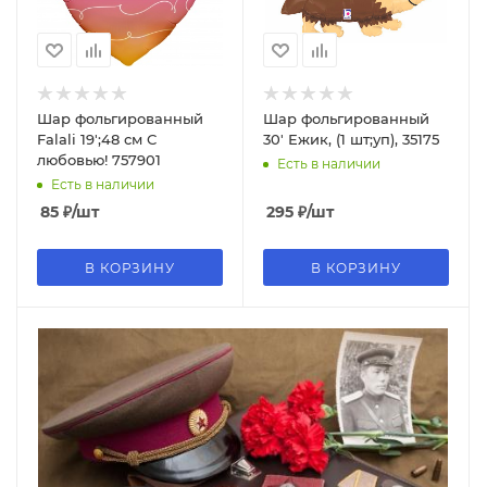
Шар фольгированный
Шар фольгированный
Falali 19';48 см С
30' Ежик, (1 шт;уп), 35175
любовью! 757901
Есть в наличии
Есть в наличии
85
₽
/шт
295
₽
/шт
В КОРЗИНУ
В КОРЗИНУ