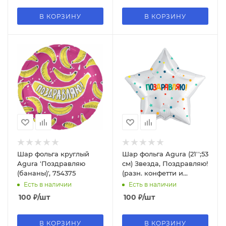
В КОРЗИНУ
В КОРЗИНУ
Шар фольга круглый
Шар фольга Agura (21'';53
Agura 'Поздравляю
см) Звезда, Поздравляю!
(бананы)', 754375
(разн. конфетти и
звездочки), Белый, 1
Есть в наличии
Есть в наличии
шт.753651
100
₽
/шт
100
₽
/шт
В КОРЗИНУ
В КОРЗИНУ