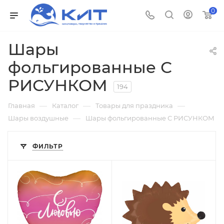
0
Шары
фольгированные С
РИСУНКОМ
194
—
—
—
Главная
Каталог
Товары для праздника
—
Шары воздушные
Шары фольгированные С РИСУНКОМ
ФИЛЬТР