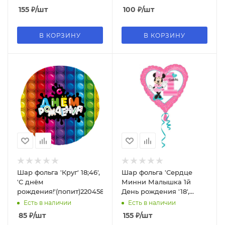
155
₽
/шт
100
₽
/шт
В КОРЗИНУ
В КОРЗИНУ
Шар фольга 'Круг' 18;46',
Шар фольга 'Сердце
'С днём
Минни Малышка 1й
рождения!'(попит)220458
День рождения '18',
3435002
Есть в наличии
Есть в наличии
85
₽
/шт
155
₽
/шт