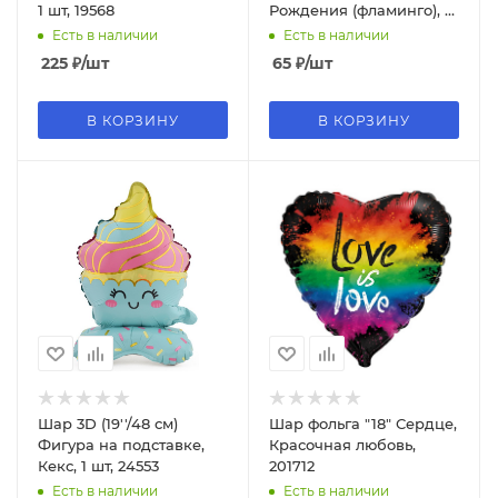
1 шт, 19568
Рождения (фламинго), 1
шт., 401591
Есть в наличии
Есть в наличии
225
₽
/шт
65
₽
/шт
В КОРЗИНУ
В КОРЗИНУ
Шар 3D (19''/48 см)
Шар фольга "18" Сердце,
Фигура на подставке,
Красочная любовь,
Кекс, 1 шт, 24553
201712
Есть в наличии
Есть в наличии