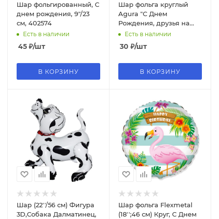
Шар фольгированный, С
Шар фольга круглый
днем рождения, 9"/23
Agura "С Днем
см, 402574
Рождения, друзья на
мотоцикле", 752463
Есть в наличии
Есть в наличии
45
₽
/шт
30
₽
/шт
В КОРЗИНУ
В КОРЗИНУ
Шар (22''/56 см) Фигура
Шар фольга Flexmetal
3D,Собака Далматинец,
(18'';46 см) Круг, С Днем