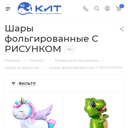
0
Шары
фольгированные С
РИСУНКОМ
194
—
—
—
Главная
Каталог
Товары для праздника
—
Шары воздушные
Шары фольгированные С РИСУНКОМ
ФИЛЬТР