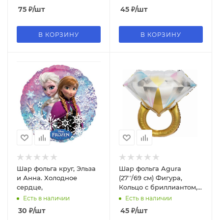
75
₽
/шт
45
₽
/шт
В КОРЗИНУ
В КОРЗИНУ
Шар фольга круг, Эльза
Шар фольга Agura
и Анна. Холодное
(27''/69 см) Фигура,
сердце,
Кольцо с бриллиантом,
Золото, 1 шт. 180762
Есть в наличии
Есть в наличии
30
₽
/шт
45
₽
/шт