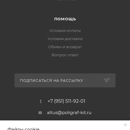
ПОМОЩЬ
Условия оплаты
Условия доставки
Обмен и возврат
Вопрос-ответ
ПОДПИСАТЬСЯ НА РАССЫЛКУ
+7 (951) 511-92-01
altus@poligraf-kit.ru
Магазин-склад ТЦ "Альтус"
Файлы cookie
Ростовская обл, Аксайский р-н,