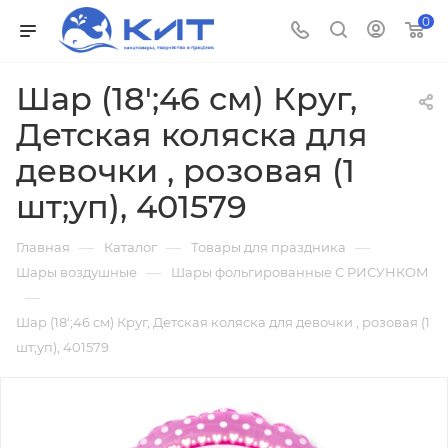
0
Шар (18';46 см) Круг,
Детская коляска для
девочки , розовая (1
шт;уп), 401579
—
—
—
Главная
Каталог
Товары для праздника
—
Шары воздушные
Шары фольгированные С РИСУНКОМ
—
Шар (18';46 см) Круг, Детская коляска для девочки , розовая (1
шт;уп), 401579