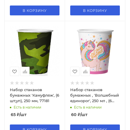
В КОРЗИНУ
В КОРЗИНУ
Набор стаканов
Набор стаканов
бумажных 'Камуфляж', (6
бумажных , 'Волшебный
шт;уп), 250 мм, 77181
единорог', 250 мл , (6
шт;уп), 77130
Есть в наличии
Есть в наличии
65
₽
/шт
60
₽
/шт
В КОРЗИНУ
В КОРЗИНУ