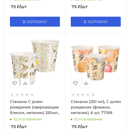
75
₽
/шт
75
₽
/шт
В КОРЗИНУ
В КОРЗИНУ
Стаканы С днем
Стаканы (250 мл), С днем
рождения (сверкающие
рождения (флажки,
блески, металик) 250мл,
металик), 6 шт, 77559
6 шт, 77572
Есть в наличии
Есть в наличии
75
₽
/шт
75
₽
/шт