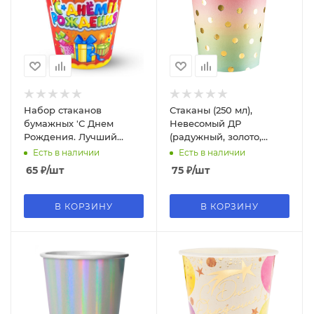
Набор стаканов
Стаканы (250 мл),
бумажных 'С Днем
Невесомый ДР
Рождения. Лучший
(радужный, золото,
подарок', (6 шт;уп) , 190
металлик), 6 шт, 6231907
Есть в наличии
Есть в наличии
мл , европодвес, 702013
65
₽
/шт
75
₽
/шт
В КОРЗИНУ
В КОРЗИНУ