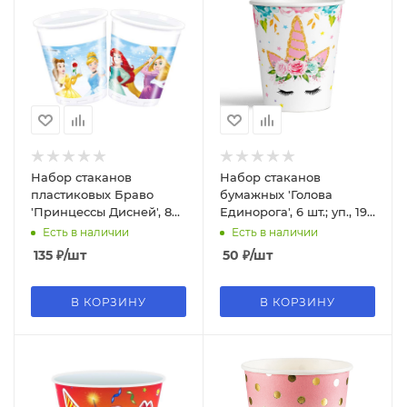
Набор стаканов
Набор стаканов
пластиковых Браво
бумажных 'Голова
'Принцессы Дисней', 8
Единорога', 6 шт.; уп., 190
шт.; уп., по 200 мл., 87877
мл., европодвес, 702026
Есть в наличии
Есть в наличии
135
₽
/шт
50
₽
/шт
В КОРЗИНУ
В КОРЗИНУ