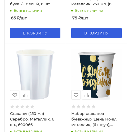
буквы), Белый, 6 шт.,
металлик, 250 мл, (6
77533
шт;уп), 6231397
Есть в наличии
Есть в наличии
65
₽
/шт
75
₽
/шт
В КОРЗИНУ
В КОРЗИНУ
Стаканы (250 мл)
Набор стаканов
Серебро, Металлик, 6
бумажных 'День Ночь',
шт., 690066
металлик, (6 шт;уп),
690069
Есть в наличии
Есть в наличии