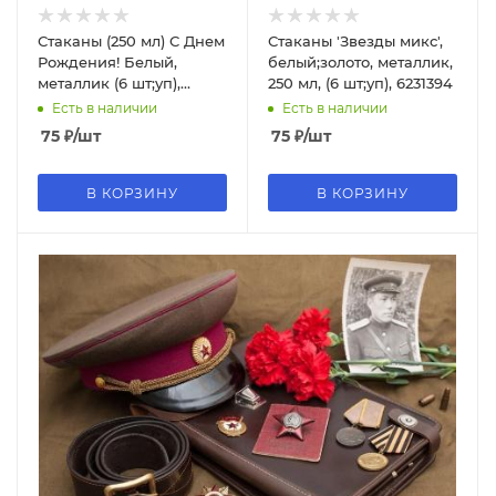
Стаканы (250 мл) С Днем
Стаканы 'Звезды микс',
Рождения! Белый,
белый;золото, металлик,
металлик (6 шт;уп),
250 мл, (6 шт;уп), 6231394
690045
Есть в наличии
Есть в наличии
75
₽
/шт
75
₽
/шт
В КОРЗИНУ
В КОРЗИНУ