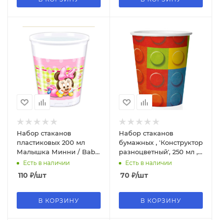
Набор стаканов
Набор стаканов
пластиковых 200 мл
бумажных , 'Конструктор
Малышка Минни / Baby
разноцветный', 250 мл ,
Minnie / набор 8 шт. /
(6 шт;уп), 77226
Есть в наличии
Есть в наличии
84351
110
₽
/шт
70
₽
/шт
В КОРЗИНУ
В КОРЗИНУ