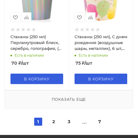
Стаканы (250 мл)
Стаканы (250 мл), С днем
Перламутровый блеск,
рождения (воздушные
серебро, голография, (6
шары, металлик), 6 шт,
шт;уп), 625029
6233328
Есть в наличии
Есть в наличии
70
₽
/шт
75
₽
/шт
В КОРЗИНУ
В КОРЗИНУ
ПОКАЗАТЬ ЕЩЕ
1
2
3
7