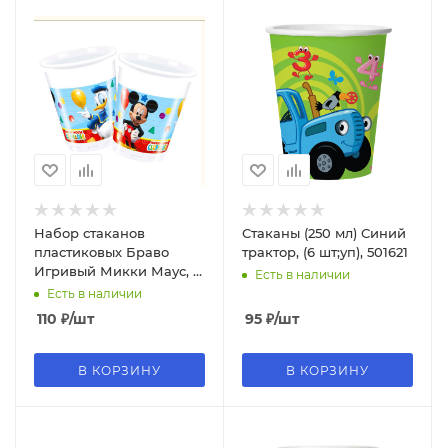
Набор стаканов
Стаканы (250 мл) Синий
пластиковых Браво
трактор, (6 шт;уп), 501621
Игривый Микки Маус, 8
Есть в наличии
шт./ уп., по 200 мл., 81509
Есть в наличии
110
₽
/шт
95
₽
/шт
В КОРЗИНУ
В КОРЗИНУ