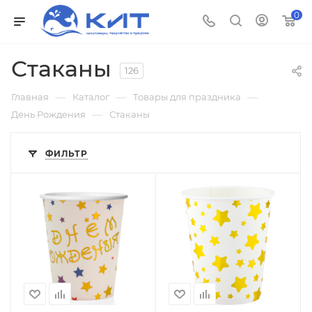
0
Стаканы
126
—
—
—
Главная
Каталог
Товары для праздника
—
День Рождения
Стаканы
ФИЛЬТР