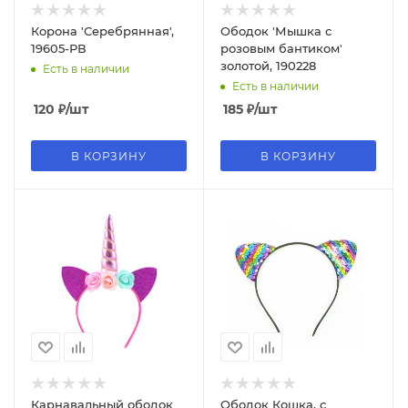
Корона 'Серебрянная',
Ободок 'Мышка с
19605-РВ
розовым бантиком'
золотой, 190228
Есть в наличии
Есть в наличии
120
₽
/шт
185
₽
/шт
В КОРЗИНУ
В КОРЗИНУ
Карнавальный ободок
Ободок Кошка, с