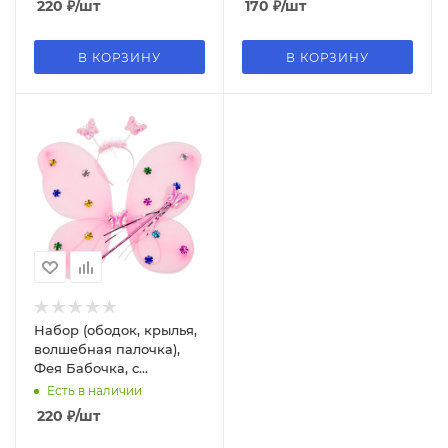
220
₽
/шт
170
₽
/шт
В КОРЗИНУ
В КОРЗИНУ
Набор (ободок, крылья,
волшебная палочка),
Фея Бабочка, с
пайетками, Розовый,
Есть в наличии
48~38 см, 6230505
220
₽
/шт