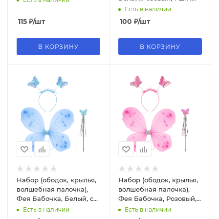
6230783
Есть в наличии
115
₽
/шт
100
₽
/шт
В КОРЗИНУ
В КОРЗИНУ
Набор (ободок, крылья,
Набор (ободок, крылья,
волшебная палочка),
волшебная палочка),
Фея Бабочка, Белый, с
Фея Бабочка, Розовый, с
блестками, 48~38 см, 1
блест., 48~38 см, 1 шт. ,
Есть в наличии
Есть в наличии
шт. , 623222
6232221