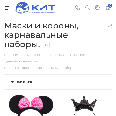
0
Маски и короны,
карнавальные
наборы.
13
—
—
—
Главная
Каталог
Товары для праздника
—
День Рождения
Маски и короны, карнавальные наборы.
ФИЛЬТР