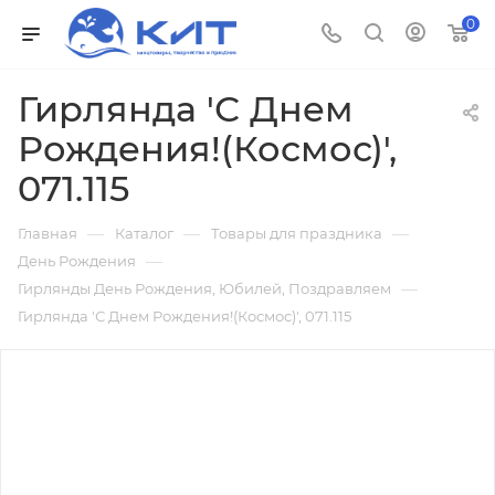
0
Гирлянда 'С Днем
Рождения!(Космос)',
071.115
—
—
—
Главная
Каталог
Товары для праздника
—
День Рождения
—
Гирлянды День Рождения, Юбилей, Поздравляем
Гирлянда 'С Днем Рождения!(Космос)', 071.115