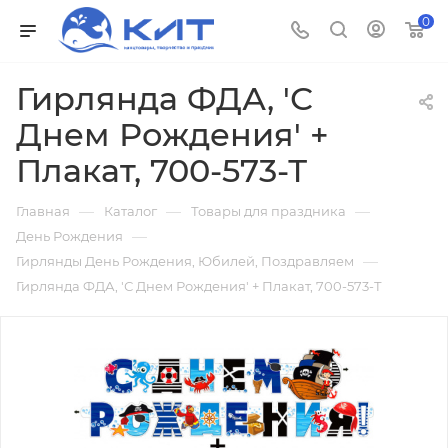
0
Гирлянда ФДА, 'С
Днем Рождения' +
Плакат, 700-573-Т
—
—
—
Главная
Каталог
Товары для праздника
—
День Рождения
—
Гирлянды День Рождения, Юбилей, Поздравляем
Гирлянда ФДА, 'С Днем Рождения' + Плакат, 700-573-Т