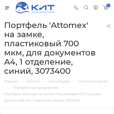
0
Портфель 'Attomex'
на замке,
пластиковый 700
мкм, для документов
A4, 1 отделение,
синий, 3073400
—
—
—
Главная
Каталог
Канцтовары
Папки для бумаг
—
—
Портфели для документов
Портфель 'Attomex' на замке, пластиковый 700 мкм, для
документов A4, 1 отделение, синий, 3073400