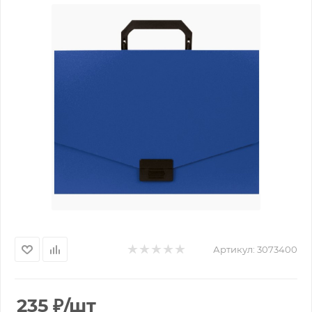
Артикул:
3073400
235
₽
/шт