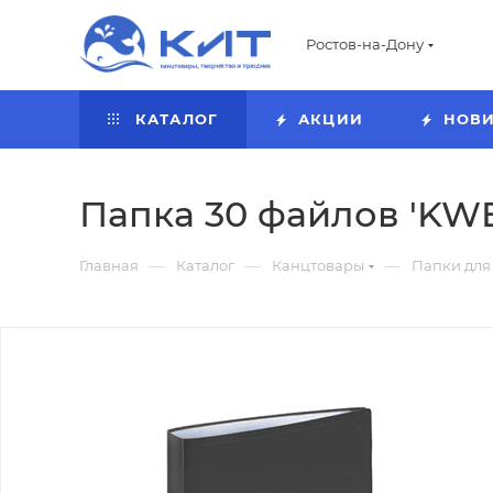
Ростов-на-Дону
КАТАЛОГ
АКЦИИ
НОВ
Папка 30 файлов 'KWEL
—
—
—
Главная
Каталог
Канцтовары
Папки для