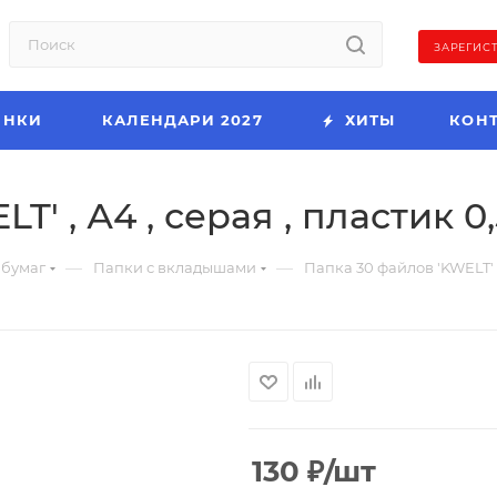
ЗАРЕГИС
ИНКИ
КАЛЕНДАРИ 2027
ХИТЫ
КОН
T' , А4 , серая , пластик 0
—
—
 бумаг
Папки с вкладышами
Папка 30 файлов 'KWELT' ,
130
₽
/шт