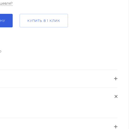
шевле?
ИНУ
КУПИТЬ В 1 КЛИК
о