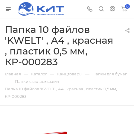
0
Папка 10 файлов
'KWELT' , А4 , красная
, пластик 0,5 мм,
КР-000283
—
—
—
Главная
Каталог
Канцтовары
Папки для бумаг
—
—
Папки с вкладышами
Папка 10 файлов 'KWELT' , А4 , красная , пластик 0,5 мм,
КР-000283