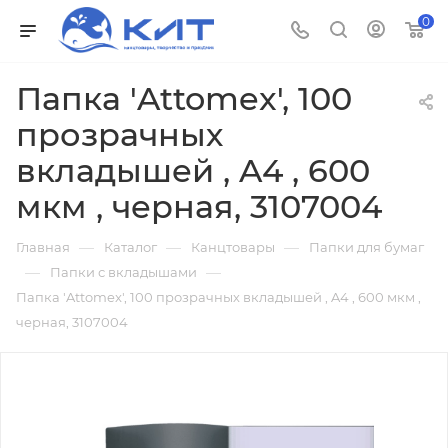
0
Папка 'Attomex', 100
прозрачных
вкладышей , A4 , 600
мкм , черная, 3107004
—
—
—
Главная
Каталог
Канцтовары
Папки для бумаг
—
—
Папки с вкладышами
Папка 'Attomex', 100 прозрачных вкладышей , A4 , 600 мкм ,
черная, 3107004