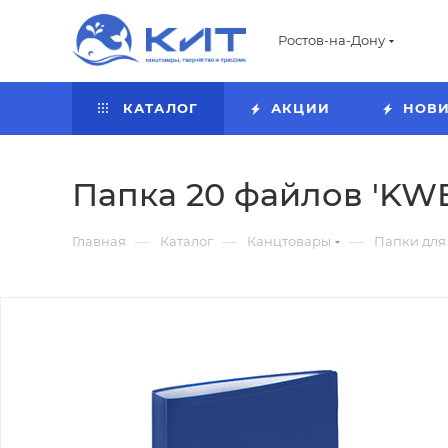
Ростов-на-Дону
КАТАЛОГ
АКЦИИ
НОВ
Папка 20 файлов 'KWEL
—
—
—
Главная
Каталог
Канцтовары
Папки для