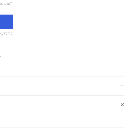
шевле?
утся с
о