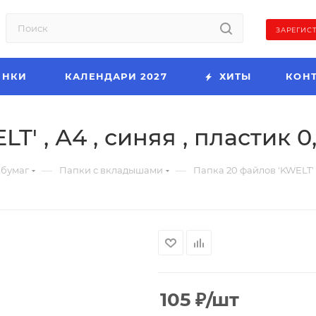
ЗАРЕГИС
ИНКИ
КАЛЕНДАРИ 2027
ХИТЫ
КОН
T' , А4 , синяя , пластик 0
—
—
 бумаг
Папки с вкладышами
Папка 20 файлов 'KWELT' ,
105
₽
/шт