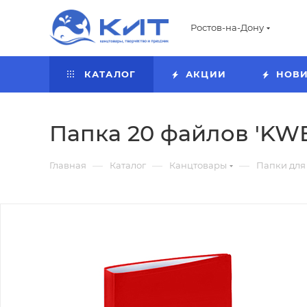
Ростов-на-Дону
КАТАЛОГ
АКЦИИ
НОВ
Папка 20 файлов 'KWEL
—
—
—
Главная
Каталог
Канцтовары
Папки для