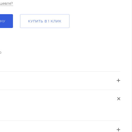
шевле?
ИНУ
КУПИТЬ В 1 КЛИК
о