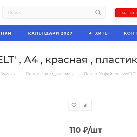
ЗАРЕГИС
ИНКИ
КАЛЕНДАРИ 2027
ХИТЫ
КОН
T' , А4 , красная , пласти
—
—
 бумаг
Папки с вкладышами
Папка 20 файлов 'KWELT' ,
110
₽
/шт