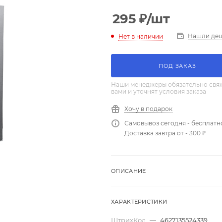
295
₽
/шт
Нашли де
Нет в наличии
ПОД ЗАКАЗ
Наши менеджеры обязательно свяж
вами и уточнят условия заказа
Хочу в подарок
Самовывоз сегодня - бесплатн
Доставка завтра от - 300 ₽
ОПИСАНИЕ
ХАРАКТЕРИСТИКИ
ШтрихКод
—
4627135524339