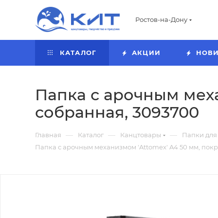
Ростов-на-Дону
КАТАЛОГ
АКЦИИ
НОВ
Папка с арочным меха
собранная, 3093700
—
—
—
Главная
Каталог
Канцтовары
Папки для
Папка с арочным механизмом 'Attomex' A4 50 мм, пок