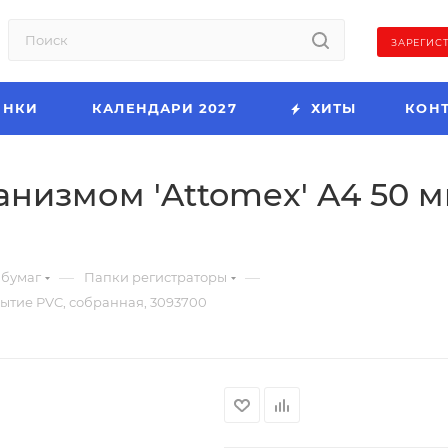
ЗАРЕГИС
ИНКИ
КАЛЕНДАРИ 2027
ХИТЫ
КОН
низмом 'Attomex' A4 50 м
—
—
 бумаг
Папки регистраторы
рытие PVC, собранная, 3093700