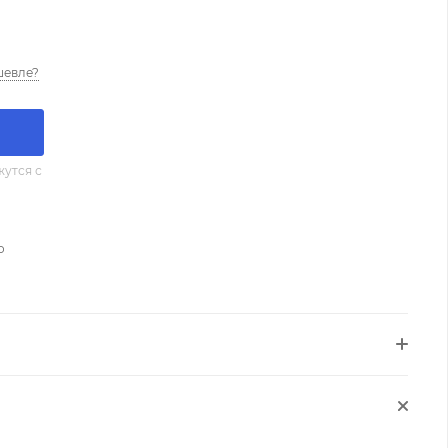
шевле?
утся с
о