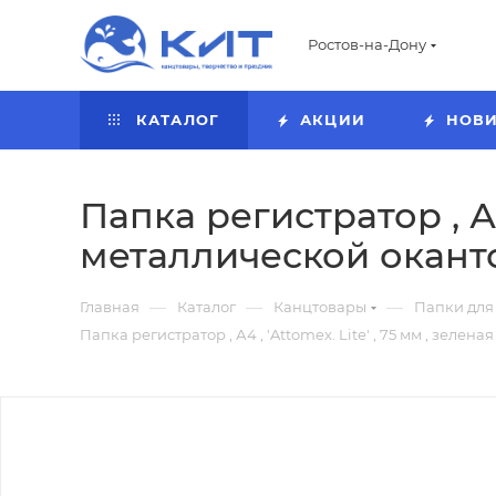
Ростов-на-Дону
КАТАЛОГ
АКЦИИ
НОВ
Папка регистратор , А4 
металлической оканто
—
—
—
Главная
Каталог
Канцтовары
Папки для
Папка регистратор , А4 , 'Attomex. Lite' , 75 мм , зелен