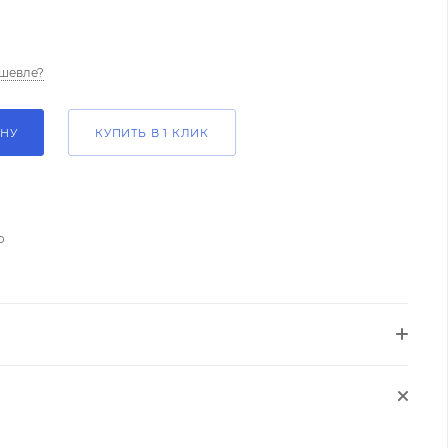
шевле?
ИНУ
КУПИТЬ В 1 КЛИК
о