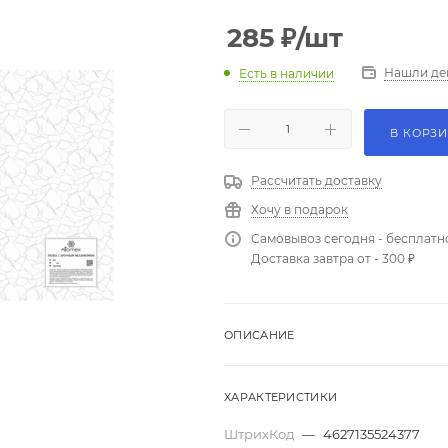
285
₽
/шт
Нашли де
Есть в наличии
В КОРЗ
Рассчитать доставку
Хочу в подарок
Самовывоз сегодня - бесплатн
Доставка завтра от - 300 ₽
ОПИСАНИЕ
ХАРАКТЕРИСТИКИ
ШтрихКод
—
4627135524377