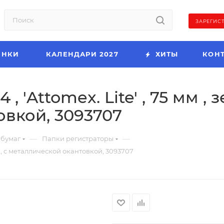
ЗАРЕГИС
ИНКИ
КАЛЕНДАРИ 2027
ХИТЫ
КОН
, 'Attomex. Lite' , 75 мм , з
вкой, 3093707
—
—
 бумаг
Папки регистраторы
ая , c металлической окантовкой, 3093707