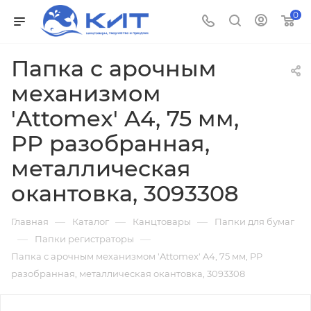
0
Папка с арочным
механизмом
'Attomex' A4, 75 мм,
PP разобранная,
металлическая
окантовка, 3093308
—
—
—
Главная
Каталог
Канцтовары
Папки для бумаг
—
—
Папки регистраторы
Папка с арочным механизмом 'Attomex' A4, 75 мм, PP
разобранная, металлическая окантовка, 3093308