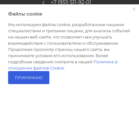
+7 (951) 511-92-01
Файлы cookie
altus@poligraf-kit.ru
Мы используем файлы cookie, разработанные нашими
Магазин-склад ТЦ "Альтус"
специалистами и третьими лицами, для анализа событий
Ростовская обл, Аксайский р-н,
на нашем веб-сайте, что позволяет нам улучшать
пос. Янтарный, Малое Зеленое
взаимодействие с пользователями и обслуживание.
Кольцо, 3, ТЦ "Альтус" 1 этаж
Продолжая просмотр страниц нашего сайта, вы
Показать на карте
принимаете условия его использования. Более
подробные сведения смотрите в нашей
Политике в
отношении файлов Cookie
.
ПРИНИМАЮ
В КОРЗИНУ
2026 © Полиграф кит - интернет-магазин