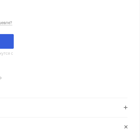
шевле?
утся с
о