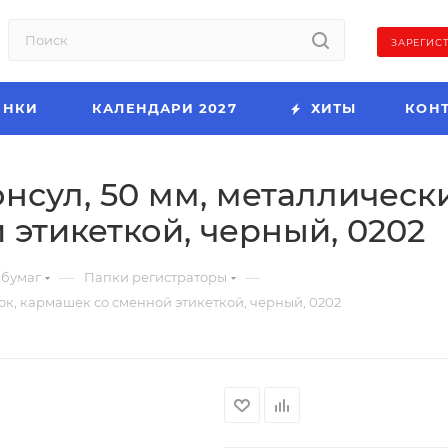
ЗАРЕГИС
ИНКИ
КАЛЕНДАРИ 2027
ХИТЫ
КОН
нсул, 50 мм, металлически
этикеткой, черный, 0202
—
—
 бумаг
Папки регистраторы
ок, кармашек со сменной этикеткой, черный, 0202