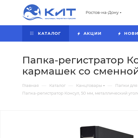
Ростов-на-Дону
КАТАЛОГ
АКЦИИ
НОВ
Папка-регистратор Ко
кармашек со сменной 
—
—
—
Главная
Каталог
Канцтовары
Папки для
Папка-регистратор Консул, 50 мм, металлический угол