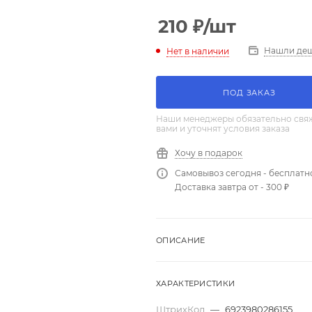
210
₽
/шт
Нашли де
Нет в наличии
ПОД ЗАКАЗ
Наши менеджеры обязательно свяж
вами и уточнят условия заказа
Хочу в подарок
Самовывоз сегодня - бесплатн
Доставка завтра от - 300 ₽
ОПИСАНИЕ
ХАРАКТЕРИСТИКИ
ШтрихКод
—
6923980286155