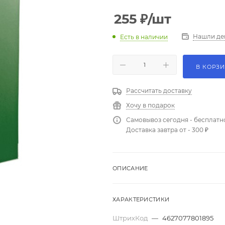
255
₽
/шт
Нашли де
Есть в наличии
В КОРЗ
Рассчитать доставку
Хочу в подарок
Самовывоз сегодня - бесплатн
Доставка завтра от - 300 ₽
ОПИСАНИЕ
ХАРАКТЕРИСТИКИ
ШтрихКод
—
4627077801895