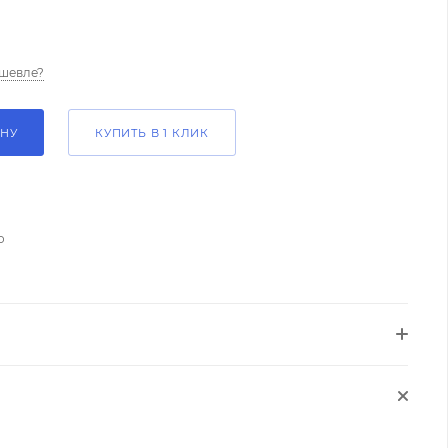
шевле?
ИНУ
КУПИТЬ В 1 КЛИК
о