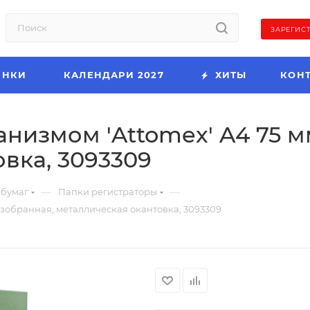
ЗАРЕГИС
ИНКИ
КАЛЕНДАРИ 2027
ХИТЫ
КОН
низмом 'Attomex' A4 75 м
вка, 3093309
—
—
 бумаг
Папки регистраторы
азобранная, металлическая окантовка, 3093309