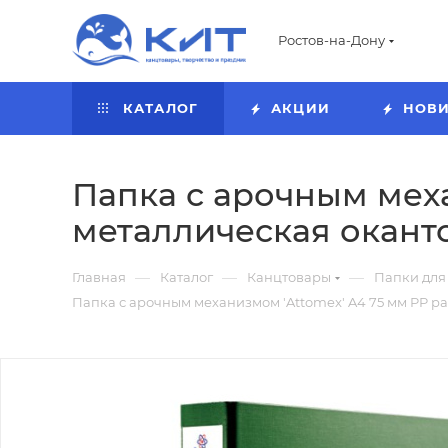
Ростов-на-Дону
КАТАЛОГ
АКЦИИ
НОВ
Папка с арочным меха
металлическая оканто
—
—
—
Главная
Каталог
Канцтовары
Папки для
Папка с арочным механизмом 'Attomex' A4 75 мм PP р