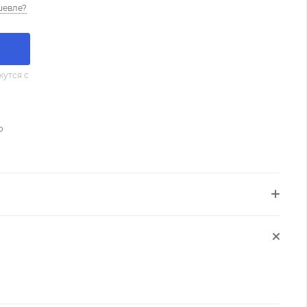
шевле?
утся с
о