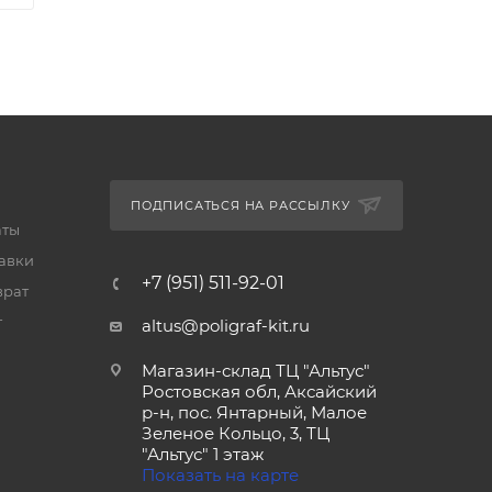
ПОДПИСАТЬСЯ НА РАССЫЛКУ
аты
тавки
+7 (951) 511-92-01
врат
т
altus@poligraf-kit.ru
Магазин-склад ТЦ "Альтус"
Ростовская обл, Аксайский
р-н, пос. Янтарный, Малое
Зеленое Кольцо, 3, ТЦ
"Альтус" 1 этаж
Показать на карте