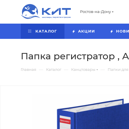
Ростов-на-Дону
КАТАЛОГ
АКЦИИ
НОВ
Папка регистратор , А
—
—
—
Главная
Каталог
Канцтовары
Папки для