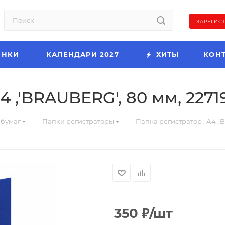
ЗАРЕГИС
ИНКИ
КАЛЕНДАРИ 2027
ХИТЫ
КОН
4 ,'BRAUBERG', 80 мм, 2271
—
—
 бумаг
Папки регистраторы
Папка регистратор , А4 ,'
350
₽
/шт