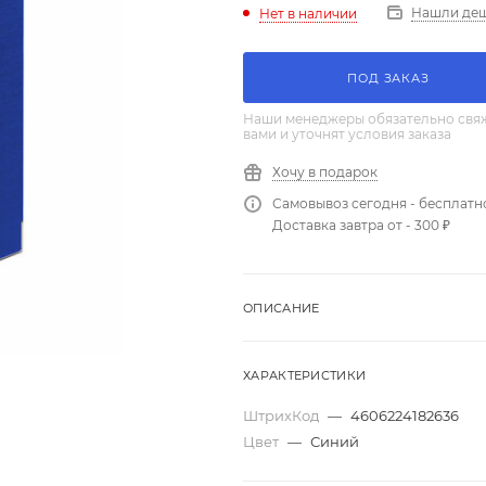
Нашли де
Нет в наличии
ПОД ЗАКАЗ
Наши менеджеры обязательно свяж
вами и уточнят условия заказа
Хочу в подарок
Самовывоз сегодня - бесплатн
Доставка завтра от - 300 ₽
ОПИСАНИЕ
ХАРАКТЕРИСТИКИ
ШтрихКод
—
4606224182636
Цвет
—
Синий