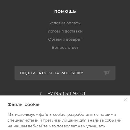
ПОМОЩЬ
Условия оплаты
Условия доставки
Обмен и возврат
Вопрос-ответ
ПОДПИСАТЬСЯ НА РАССЫЛКУ
+7 (951) 511-92-01
Файлы cookie
altus@poligraf-kit.ru
Мы используем файлы cookie, разработанные нашими
Магазин-склад ТЦ "Альтус"
специалистами и третьими лицами, для анализа событий
Ростовская обл, Аксайский р-н,
на нашем веб-сайте, что позволяет нам улучшать
пос. Янтарный, Малое Зеленое