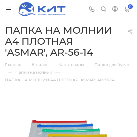
0
ПАПКА НА МОЛНИИ
А4 ПЛОТНАЯ
'ASMAR', AR-56-14
—
—
—
Главная
Каталог
Канцтовары
Папки для бумаг
—
—
Папки на молнии
ПАПКА НА МОЛНИИ А4 ПЛОТНАЯ 'ASMAR', AR-56-14