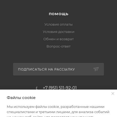
ПОМОЩЬ
Условия оплаты
Условия доставки
Обмен и возврат
Вопрос-ответ
ПОДПИСАТЬСЯ НА РАССЫЛКУ
+7 (951) 511-92-01
Файлы cookie
altus@poligraf-kit.ru
Мы используем файлы cookie, разработанные нашими
Магазин-склад ТЦ "Альтус"
специалистами и третьими лицами, для анализа событий
Ростовская обл, Аксайский р-н,