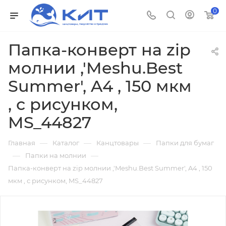
0
Папка-конверт на zip
молнии ,'Meshu.Best
Summer', A4 , 150 мкм
, с рисунком,
MS_44827
—
—
—
Главная
Каталог
Канцтовары
Папки для бумаг
—
—
Папки на молнии
Папка-конверт на zip молнии ,'Meshu.Best Summer', A4 , 150
мкм , с рисунком, MS_44827