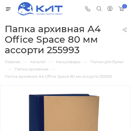
0
Папка архивная А4
Office Spaсe 80 мм
ассорти 255993
—
—
—
Главная
Каталог
Канцтовары
Папки для бумаг
—
—
Папки архивные
Папка архивная А4 Office Spaсe 80 мм ассорти 255993