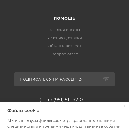
ПОМОЩЬ
Условия оплаты
Условия доставки
Обмен и возврат
Вопрос-ответ
ПОДПИСАТЬСЯ НА РАССЫЛКУ
+7 (951) 511-92-01
Файлы cookie
altus@poligraf-kit.ru
Мы используем файлы cookie, разработанные нашими
Магазин-склад ТЦ "Альтус"
специалистами и третьими лицами, для анализа событий
Ростовская обл, Аксайский р-н,