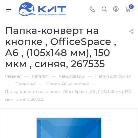
0
Папка-конверт на
кнопке , OfficeSpace ,
А6 , (105х148 мм), 150
мкм , синяя, 267535
—
—
—
Главная
Каталог
Канцтовары
Папки для бумаг
—
—
—
Папки А6
Папки А6 на кнопке
Папка-конверт на кнопке , OfficeSpace , А6 , (105х148 мм), 150
мкм , синяя, 267535