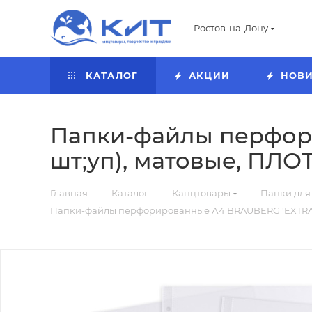
Ростов-на-Дону
КАТАЛОГ
АКЦИИ
НОВ
Папки-файлы перфори
шт;уп), матовые, ПЛОТ
—
—
—
Главная
Каталог
Канцтовары
Папки для
Папки-файлы перфорированные А4 BRAUBERG 'EXTRA 110