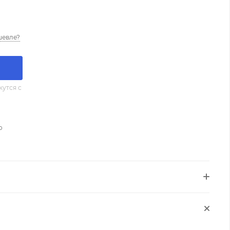
шевле?
утся с
о