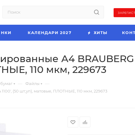
ЗАРЕГИС
ИНКИ
КАЛЕНДАРИ 2027
ХИТЫ
КОН
рованные А4 BRAUBERG 'EX
НЫЕ, 110 мкм, 229673
—
—
 бумаг
Файлы
0', (50 шт;уп), матовые, ПЛОТНЫЕ, 110 мкм, 229673