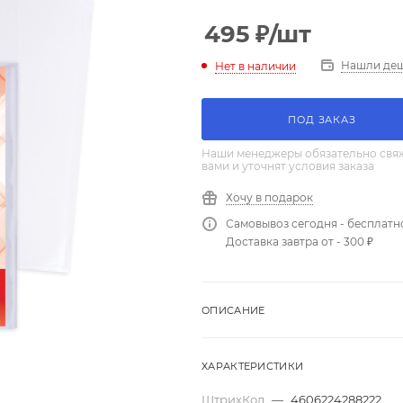
495
₽
/шт
Нашли де
Нет в наличии
ПОД ЗАКАЗ
Наши менеджеры обязательно свяж
вами и уточнят условия заказа
Хочу в подарок
Самовывоз сегодня - бесплатн
Доставка завтра от - 300 ₽
ОПИСАНИЕ
ХАРАКТЕРИСТИКИ
ШтрихКод
—
4606224288222