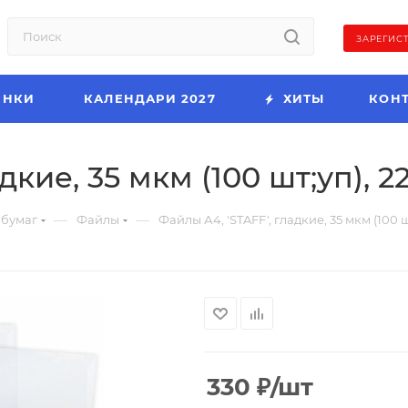
ЗАРЕГИС
ИНКИ
КАЛЕНДАРИ 2027
ХИТЫ
КОН
дкие, 35 мкм (100 шт;уп), 2
—
—
 бумаг
Файлы
Файлы А4, 'STAFF', гладкие, 35 мкм (100 ш
330
₽
/шт