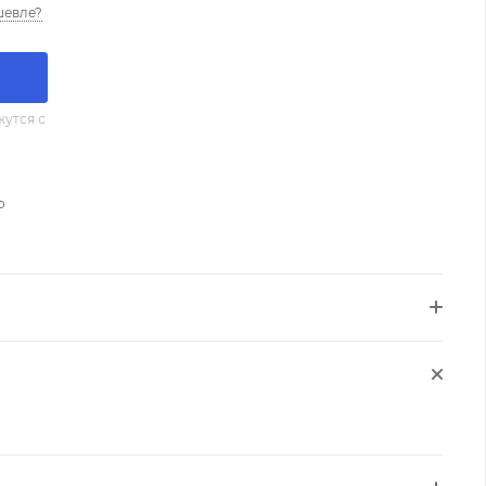
шевле?
утся с
о