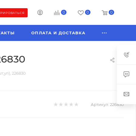
0
0
0
ТРИРОВАТЬСЯ
ТАКТЫ
ОПЛАТА И ДОСТАВКА
26830
т;уп), 226830
Артикул:
226830