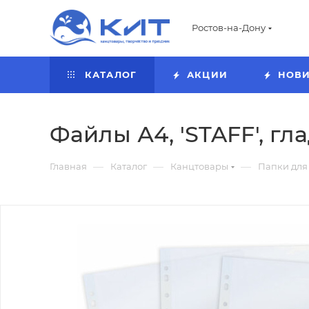
Ростов-на-Дону
КАТАЛОГ
АКЦИИ
НОВ
Файлы А4, 'STAFF', гла
—
—
—
Главная
Каталог
Канцтовары
Папки для