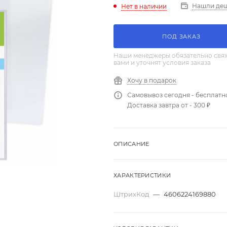
Нашли де
Нет в наличии
ПОД ЗАКАЗ
Наши менеджеры обязательно свяж
вами и уточнят условия заказа
Хочу в подарок
Самовывоз сегодня - бесплатн
Доставка завтра от - 300 ₽
ОПИСАНИЕ
ХАРАКТЕРИСТИКИ
ШтрихКод
—
4606224169880