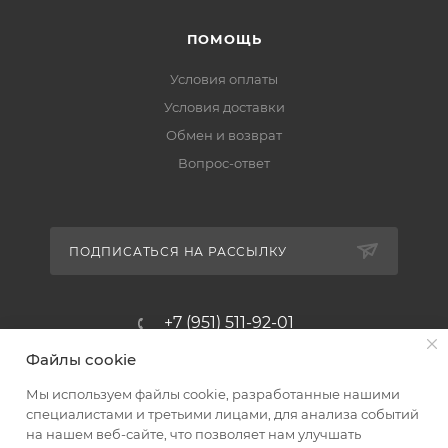
ПОМОЩЬ
Условия оплаты
Условия доставки
Обмен и возврат
Вопрос-ответ
ПОДПИСАТЬСЯ НА РАССЫЛКУ
+7 (951) 511-92-01
Файлы cookie
altus@poligraf-kit.ru
Мы используем файлы cookie, разработанные нашими
Магазин-склад ТЦ "Альтус"
специалистами и третьими лицами, для анализа событий
Ростовская обл, Аксайский р-н,
на нашем веб-сайте, что позволяет нам улучшать
пос. Янтарный, Малое Зеленое