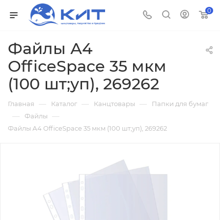
0
Файлы А4
OfficeSpace 35 мкм
(100 шт;уп), 269262
—
—
—
Главная
Каталог
Канцтовары
Папки для бумаг
—
—
Файлы
Файлы А4 OfficeSpace 35 мкм (100 шт;уп), 269262