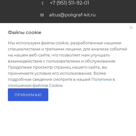
+7 (951) 511-92-01
altus@poligraf-kit.ru
Магазин-склад ТЦ "Альтус"
Файлы cookie
Ростовская обл, Аксайский р-н,
пос. Янтарный, Малое Зеленое
Мы используем файлы cookie, разработанные нашими
Кольцо, 3, ТЦ "Альтус" 1 этаж
специалистами и третьими лицами, для анализа событий
Показать на карте
на нашем веб-сайте, что позволяет нам улучшать
взаимодействие с пользователями и обслуживание.
Продолжая просмотр страниц нашего сайта, вы
принимаете условия его использования. Более
подробные сведения смотрите в нашей
Политике в
отношении файлов Cookie
.
ПРИНИМАЮ
2026 © Полиграф кит - интернет-магазин
В КОРЗИНУ