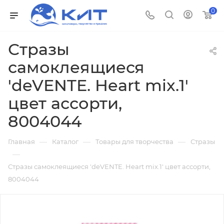
0
Стразы
самоклеящиеся
'deVENTE. Heart mix.1'
цвет ассорти,
8004044
—
—
—
Главная
Каталог
Товары для творчества
Стразы
—
Стразы самоклеящиеся 'deVENTE. Heart mix.1' цвет ассорти,
8004044