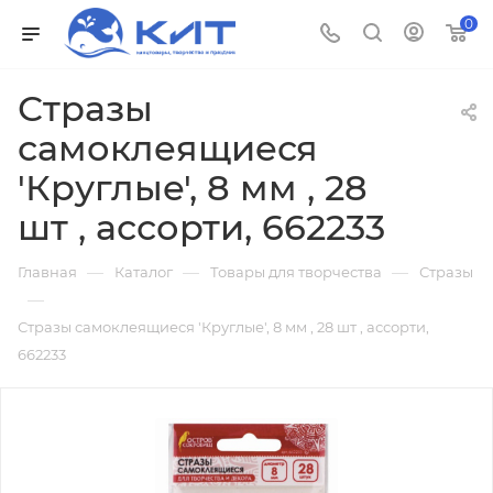
0
Стразы
самоклеящиеся
'Круглые', 8 мм , 28
шт , ассорти, 662233
—
—
—
Главная
Каталог
Товары для творчества
Стразы
—
Стразы самоклеящиеся 'Круглые', 8 мм , 28 шт , ассорти,
662233