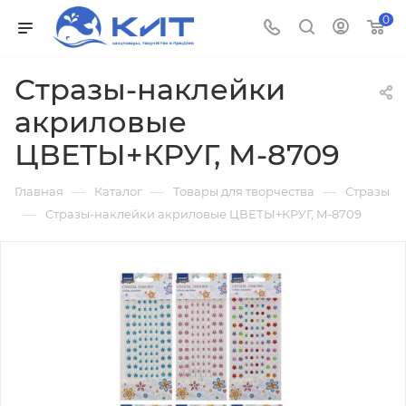
0
Стразы-наклейки
акриловые
ЦВЕТЫ+КРУГ, M-8709
—
—
—
Главная
Каталог
Товары для творчества
Стразы
—
Стразы-наклейки акриловые ЦВЕТЫ+КРУГ, M-8709