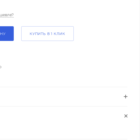
шевле?
ИНУ
КУПИТЬ В 1 КЛИК
о