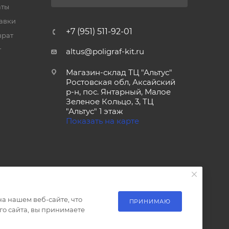
аты
тавки
+7 (951) 511-92-01
врат
т
altus@poligraf-kit.ru
Магазин-склад ТЦ "Альтус"
Ростовская обл, Аксайский
р-н, пос. Янтарный, Малое
Зеленое Кольцо, 3, ТЦ
"Альтус" 1 этаж
Показать на карте
а нашем веб-сайте, что
ПРИНИМАЮ
о сайта, вы принимаете