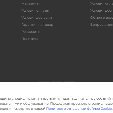
Магазины
Условия опл
Условия оплаты
Условия дос
Условия доставки
Обмен и воз
Гарантия на товар
Вопрос-отве
Реквизиты
Политика
ашими специалистами и третьими лицами, для анализа событий н
ьзователями и обслуживание. Продолжая просмотр страниц нашег
сведения смотрите в нашей
Политике в отношении файлов Cookie
.