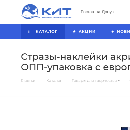
Ростов-на-Дону
КАТАЛОГ
АКЦИИ
НОВ
Стразы-наклейки акри
ОПП-упаковка с евро
—
—
—
Главная
Каталог
Товары для творчества