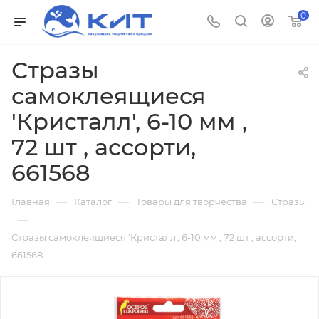
0
Стразы
самоклеящиеся
'Кристалл', 6-10 мм ,
72 шт , ассорти,
661568
—
—
—
Главная
Каталог
Товары для творчества
Стразы
—
Стразы самоклеящиеся 'Кристалл', 6-10 мм , 72 шт , ассорти,
661568