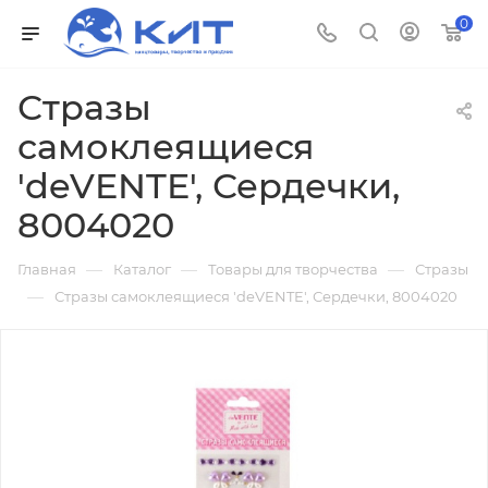
0
Стразы
самоклеящиеся
'deVENTE', Сердечки,
8004020
—
—
—
Главная
Каталог
Товары для творчества
Стразы
—
Стразы самоклеящиеся 'deVENTE', Сердечки, 8004020