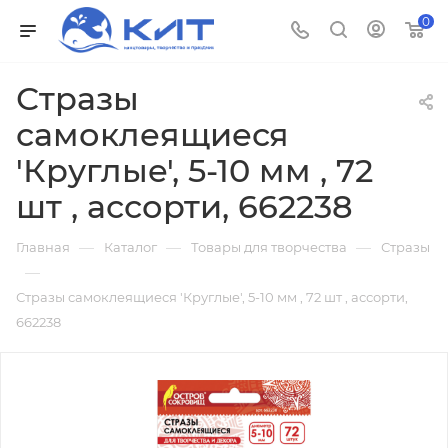
0
Стразы
самоклеящиеся
'Круглые', 5-10 мм , 72
шт , ассорти, 662238
—
—
—
Главная
Каталог
Товары для творчества
Стразы
—
Стразы самоклеящиеся 'Круглые', 5-10 мм , 72 шт , ассорти,
662238