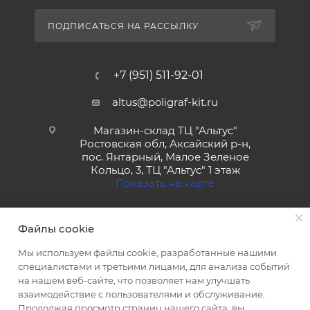
ПОДПИСАТЬСЯ НА РАССЫЛКУ
+7 (951) 511-92-01
altus@poligraf-kit.ru
Магазин-склад ТЦ "Альтус"
Ростовская обл, Аксайский р-н,
пос. Янтарный, Малое Зеленое
Кольцо, 3, ТЦ "Альтус" 1 этаж
Показать на карте
Файлы cookie
Мы используем файлы cookie, разработанные нашими
специалистами и третьими лицами, для анализа событий
на нашем веб-сайте, что позволяет нам улучшать
2026 © Полиграф кит - интернет-магазин
взаимодействие с пользователями и обслуживание.
Продолжая просмотр страниц нашего сайта, вы