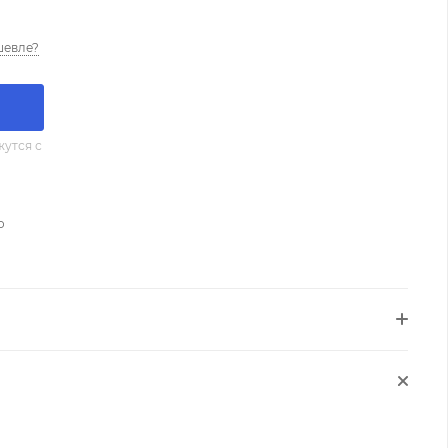
шевле?
утся с
о