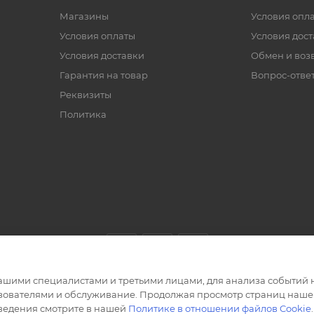
Магазины
Условия опл
Условия оплаты
Условия дос
Условия доставки
Обмен и воз
Гарантия на товар
Вопрос-отве
Реквизиты
Политика
ашими специалистами и третьими лицами, для анализа событий н
ьзователями и обслуживание. Продолжая просмотр страниц нашег
сведения смотрите в нашей
Политике в отношении файлов Cookie
.