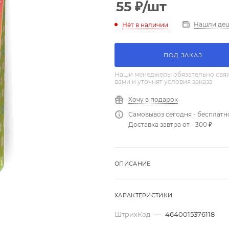
55
₽
/шт
Нашли де
Нет в наличии
ПОД ЗАКАЗ
Наши менеджеры обязательно свяж
вами и уточнят условия заказа
Хочу в подарок
Самовывоз сегодня - бесплатн
Доставка завтра от - 300 ₽
ОПИСАНИЕ
ХАРАКТЕРИСТИКИ
ШтрихКод
—
4640015376118