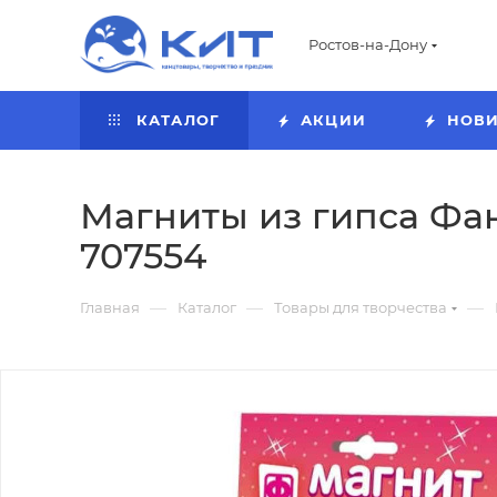
Ростов-на-Дону
КАТАЛОГ
АКЦИИ
НОВ
Магниты из гипса Фан
707554
—
—
—
Главная
Каталог
Товары для творчества