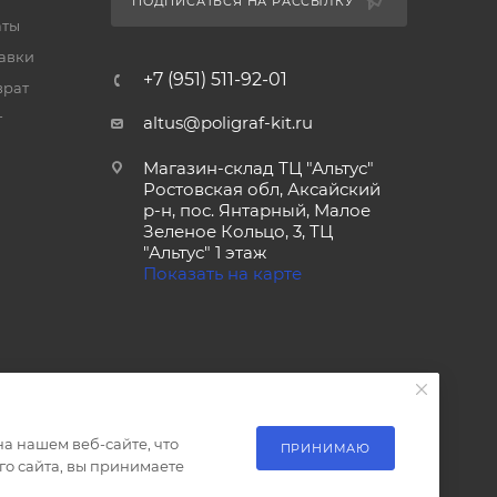
ПОДПИСАТЬСЯ НА РАССЫЛКУ
аты
тавки
+7 (951) 511-92-01
врат
т
altus@poligraf-kit.ru
Магазин-склад ТЦ "Альтус"
Ростовская обл, Аксайский
р-н, пос. Янтарный, Малое
Зеленое Кольцо, 3, ТЦ
"Альтус" 1 этаж
Показать на карте
а нашем веб-сайте, что
ПРИНИМАЮ
о сайта, вы принимаете