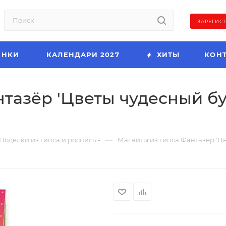
ЗАРЕГИС
ИНКИ
КАЛЕНДАРИ 2027
ХИТЫ
КОН
тазёр 'Цветы чудесный бу
—
Поделки из гипса и роспись
Магниты из гипса Фантазёр 'Цв