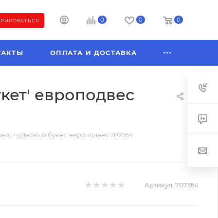
0
0
0
ТРИРОВАТЬСЯ
ТАКТЫ
ОПЛАТА И ДОСТАВКА
кет' европодвес
еты чудесный букет' европодвес 707554
Артикул:
707554