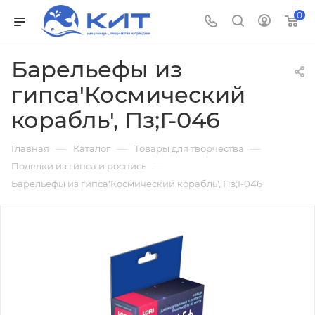
0
Барельефы из
гипса'Космический
корабль', Пз;Г-046
—
—
—
Главная
Каталог
Товары для творчества
—
Поделки из гипса и роспись
Барельефы из гипса'Космический корабль', Пз;Г-046