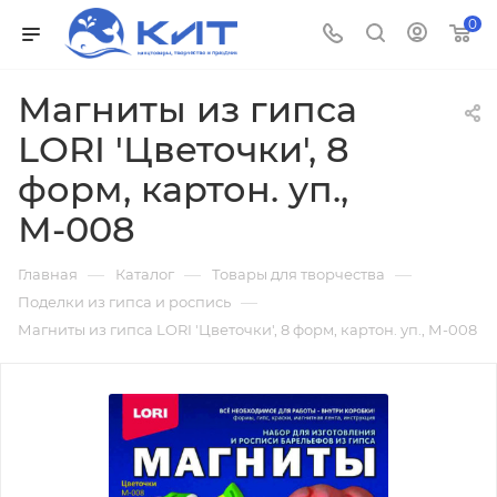
0
Магниты из гипса
LORI 'Цветочки', 8
форм, картон. уп.,
М-008
—
—
—
Главная
Каталог
Товары для творчества
—
Поделки из гипса и роспись
Магниты из гипса LORI 'Цветочки', 8 форм, картон. уп., М-008